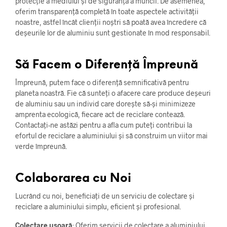
protecție a mediului și de siguranță a muncii. De asemenea,
oferim transparență completă în toate aspectele activității
noastre, astfel încât clienții noștri să poată avea încredere că
deșeurile lor de aluminiu sunt gestionate în mod responsabil.
Să Facem o Diferență Împreună
Împreună, putem face o diferență semnificativă pentru
planeta noastră. Fie că sunteți o afacere care produce deșeuri
de aluminiu sau un individ care dorește să-și minimizeze
amprenta ecologică, fiecare act de reciclare contează.
Contactați-ne astăzi pentru a afla cum puteți contribui la
efortul de reciclare a aluminiului și să construim un viitor mai
verde împreună.
Colaborarea cu Noi
Lucrând cu noi, beneficiați de un serviciu de colectare și
reciclare a aluminiului simplu, eficient și profesional.
Colectare ușoară
: Oferim servicii de colectare a aluminiului