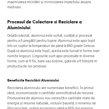
maximizarea reciclării și minimizarea impactului asupra
mediului.
Procesul de Colectare si Reciclare a
Aluminiului
Odată colectat, aluminiul este sortat, curățat și procesat
pentru a fi pregătit pentru topire. Aluminiul este apoi topit
într-un cuptor la temperaturi de până la 660 grade Celsius.
După ce aluminiul este topit, acesta este turnat în forme mari
numite lingouri. Lingourile sunt apoi procesate în diverse
forme, cum ar fi foi, bare sau bobine, gata de a fi folosite în
producția de noi produse.
Beneficiile Reciclării Aluminiului
Reciclarea aluminiului are numeroase beneficii. În primul
rând, economisește o cantitate semnificativă de resurse.
Producerea de aluminiu nou necesită o cantitate mare de
energie și resurse naturale, inclusiv bauxită, o minereu rar.
Prin reciclare, putem economisi până la 95% din energia