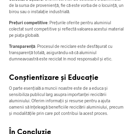
de la sursa de proveniență, fie că este vorba de o locuință, un
birou sau o instalație industrială.
Prețuri competitive
: Prețurile oferite pentru aluminiul
colectat sunt competitive și reflectă valoarea acestui material
pe piața globală.
Transparență
: Procesul de reciclare este desfășurat cu
transparență totală, asigurându-vă că aluminiul
dumneavoastră este reciclat în mod responsabil și etic.
Conștientizare și Educație
O parte esențială a muncii noastre este de a educa și
sensibiliza publicul larg asupra importanței reciclării
aluminiului. Oferim informații și resurse pentru a ajuta
oamenii să înțeleagă beneficiile reciclării aluminiului, precum
și modalitățile prin care pot contribui la acest proces.
În Concluzie